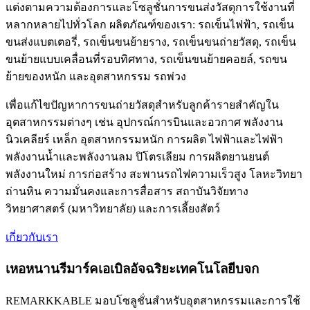
แต่งตามความต้องการและโซลูชั่นการขนส่งวัสดุการใช้งานที่
หลากหลายไปทั่วโลก ผลิตภัณฑ์ของเรา: รถเข็นไฟฟ้า, รถเข็น
ขนส่งแบตเตอรี่, รถเข็นขนย้ายราง, รถเข็นขนถ่ายวัสดุ, รถเข็น
ขนย้ายแบบเคลื่อนที่รอบทิศทาง, รถเข็นขนย้ายคอยล์, รถขน
ย้ายของหนัก และอุตสาหกรรม รถพ่วง
เพื่อแก้ไขปัญหาการขนถ่ายวัสดุสำหรับลูกค้ารายสำคัญใน
อุตสาหกรรมต่างๆ เช่น อุปกรณ์การบินและอวกาศ พลังงาน
นิวเคลียร์ เหล็ก อุตสาหกรรมหนัก การผลิต ไฟฟ้าและไฟฟ้า
พลังงานน้ำและพลังงานลม ปิโตรเลียม การผลิตยานยนต์
พลังงานใหม่ การก่อสร้าง สะพานรถไฟความเร็วสูง โลหะวิทยา
ถ่านหิน ความมั่นคงและการสื่อสาร สถาบันวิจัยทาง
วิทยาศาสตร์ (มหาวิทยาลัย) และการเลี้ยงสัตว์
เกี่ยวกับเรา
เหอหนานรีมาร์คเอเบิลอัจฉริยะเทคโนโลยีบจก
REMARKKABLE มอบโซลูชั่นสำหรับอุตสาหกรรมและการใช้